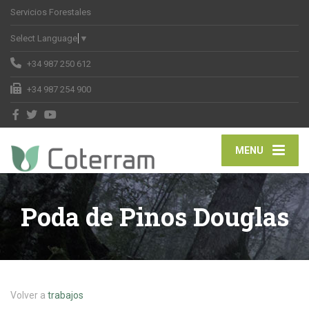
Servicios Forestales
Select Language
▼
+34 987 250 612
+34 987 254 900
MENU
Poda de Pinos Douglas
Volver a
trabajos