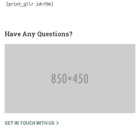
[print_gllr id=796]
Have
Any Questions?
GET IN TOUCH WITH US