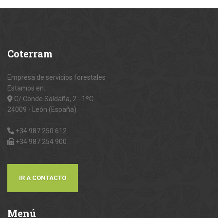
Coterram
Empresa de servicios forestales
Estamos en:
C/ Conde Saldaña, 2 - 1ºC
24009 - León (España)
+34 987 250 612
+34 987 254 900
IR A CONTACTO
Menú