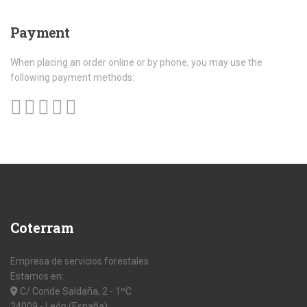
Payment
When placing an order online or by phone, you may use the
following payment methods:
Coterram
Empresa de servicios forestales
Estamos en:
C/ Conde Saldaña, 2 - 1ºC
24009 - León (España)