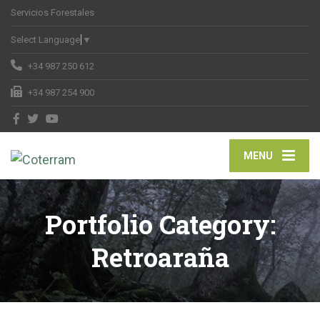
Servicios Forestales
Select Language
▼
+34 987 250 612
+34 987 254 900
MENU
Portfolio Category:
Retroaraña