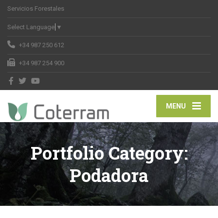
Servicios Forestales
Select Language
▼
+34 987 250 612
+34 987 254 900
MENU
Portfolio Category:
Podadora