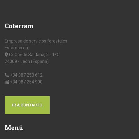
Coterram
Empresa de servicios forestales
Estamos en:
C/ Conde Saldaña, 2 - 1ºC
24009 - León (España)
+34 987 250 612
+34 987 254 900
IR A CONTACTO
Menú