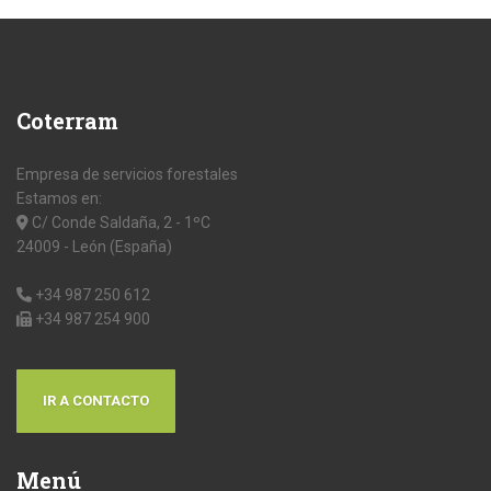
Coterram
Empresa de servicios forestales
Estamos en:
C/ Conde Saldaña, 2 - 1ºC
24009 - León (España)
+34 987 250 612
+34 987 254 900
IR A CONTACTO
Menú