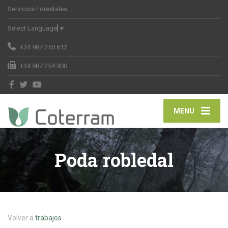
Servicios Forestales
Select Language
▼
+34 987 250 612
+34 987 254 900
MENU
Poda robledal
Volver a
trabajos